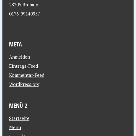
28205 Bremen
0176-99140957
META
Anmelden
Eintrags-Feed
Kommentar-Feed
WordPress.org
MENÜ 2
Startseite
Menü