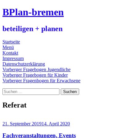
BPlan-bremen
beteiligen + planen
Menü
Zum
Startseite
Inhalt
Menü
springen
Kontakt
Impressum
Datenschutzerklärung
Vorberger Fragebogen Jugendliche
Vorberger Fragebogen für Kinder
Vorberger Fragenbogen für Erwachsene
Suchen
nach:
BPlan-
bremen
Referat
21. September 2019
14. April 2020
Fachveranstaltungen, Events